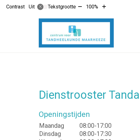
Tekst
Tekst
Contrast
Tekstgrootte
100%
Uit
verkleinen
vergroten
met
met
10%
10%
Dienstrooster Tanda
Openingstijden
Maandag
08:00-17:00
Dinsdag
08:00-17:30