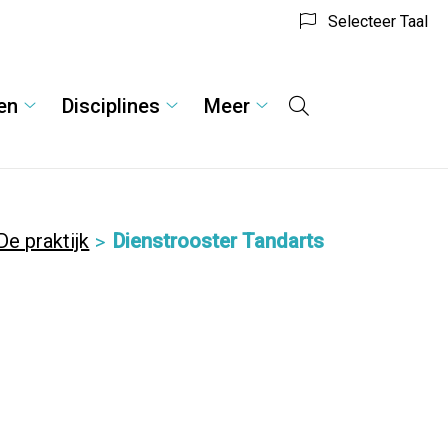
Selecteer Taal
en
Disciplines
Meer
Hoofdmenu
Formulieren
Disciplines
Meer
submenu
submenu
submenu
De praktijk
Dienstrooster Tandarts