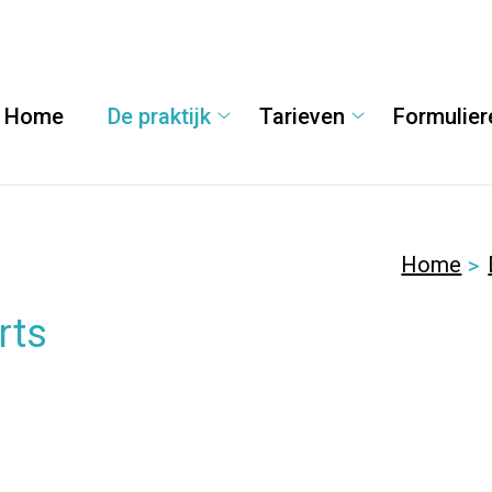
Home
De praktijk
Tarieven
Formulier
De
Tarieven
praktijk
submenu
submenu
Home
rts